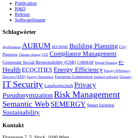
Publication
R&D
Release
Softwarelösung
Schlagwörter
AURUM
Building Planning
City
Agribusiness
BITCRIME
Compliance Management
Planning
Climate change
CO2
e-
Corporate Social Responsibility (CSR)
CSRMAP
Digital Farming
Health
Energy Efficiency
ECOCITIES
Energy Efficiency
European Commission
Directive (EED)
Energy Simulation
farming.software
Glossary
IT Security
Privacy
Landwirtschaft
Risk Management
Pseudonymization
Semantic Web
SEMERGY
Smart farming
Sustainability
Kontakt
Floragasse 7, 5. Stock, 1040 Wien