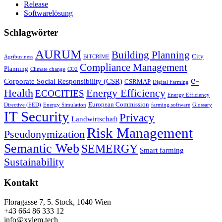
Release
Softwarelösung
Schlagwörter
AURUM
Building Planning
City
Agribusiness
BITCRIME
Compliance Management
Planning
Climate change
CO2
e-
Corporate Social Responsibility (CSR)
CSRMAP
Digital Farming
Health
Energy Efficiency
ECOCITIES
Energy Efficiency
European Commission
Directive (EED)
Energy Simulation
farming.software
Glossary
IT Security
Privacy
Landwirtschaft
Risk Management
Pseudonymization
Semantic Web
SEMERGY
Smart farming
Sustainability
Kontakt
Floragasse 7, 5. Stock, 1040 Wien
+43 664 86 333 12
info@xylem.tech